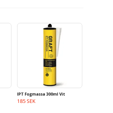
IPT Fogmassa 300ml Vit
Brandtätnin
stavar
185 SEK
490 SEK