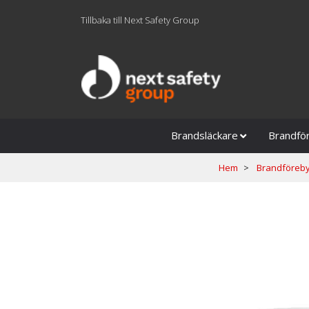
Tillbaka till Next Safety Group
Brandsläckare
Brandfö
Hem
Brandföreby