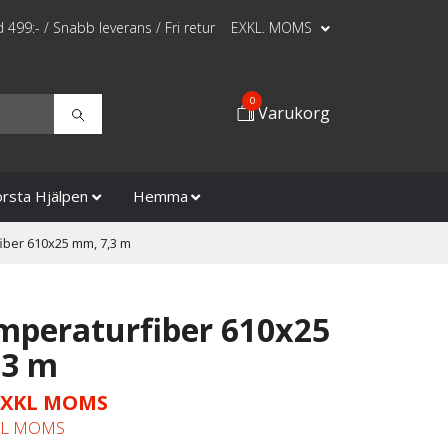
id 499:- / Snabb leverans / Fri retur
EXKL. MOMS
0
Varukorg
örsta Hjälpen
Hemma
ber 610x25 mm, 7,3 m
peraturfiber 610x25
,3 m
 EXKL MOMS
KL MOMS