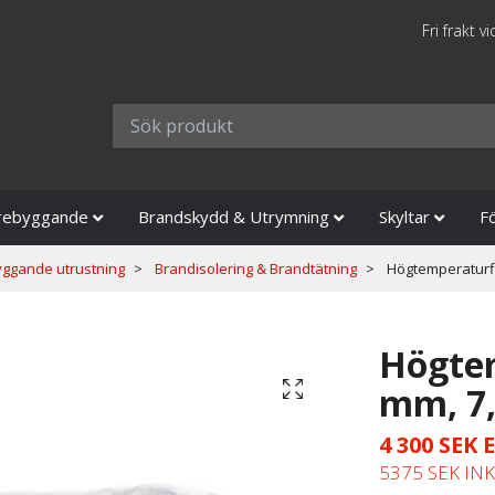
Fri frakt v
rebyggande
Brandskydd & Utrymning
Skyltar
F
ggande utrustning
Brandisolering & Brandtätning
Högtemperaturfi
Högtem
mm, 7
4 300 SEK
5375 SEK IN