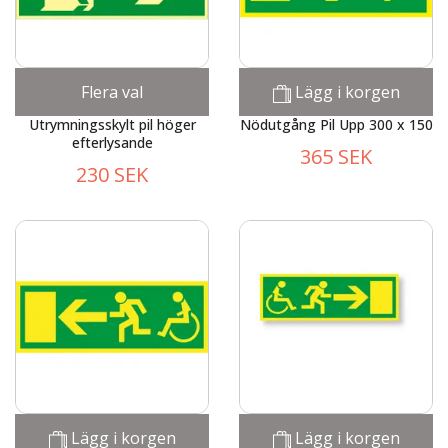
Flera val
Lägg i korgen
Utrymningsskylt pil höger
Nödutgång Pil Upp 300 x 150
efterlysande
365 SEK
230 SEK
Lägg i korgen
Lägg i korgen