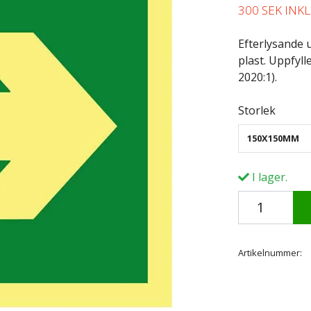
300 SEK INK
Efterlysande u
plast. Uppfyll
2020:1).
Storlek
150X150MM
I lager.
Artikelnummer: