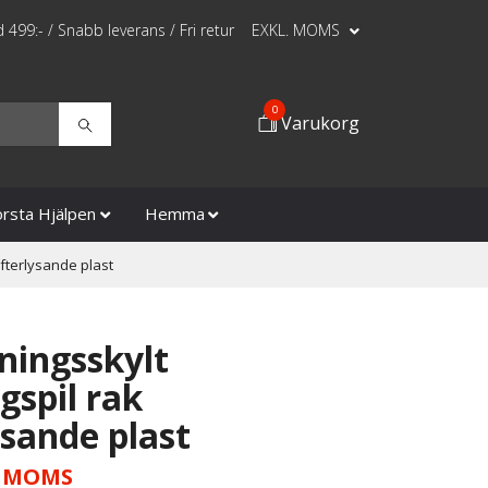
id 499:- / Snabb leverans / Fri retur
EXKL. MOMS
0
Varukorg
örsta Hjälpen
Hemma
efterlysande plast
ingsskylt
gspil rak
ysande plast
 MOMS