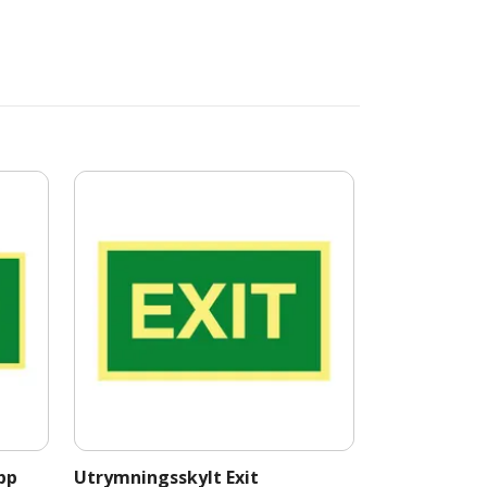
pp
Utrymningsskylt Exit
Midjeskylt p