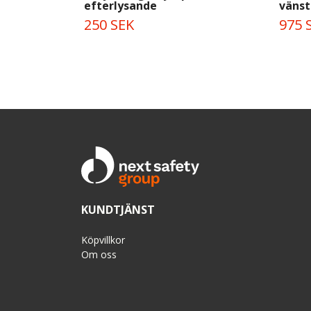
efterlysande
vänst
250 SEK
975 
KUNDTJÄNST
Köpvillkor
Om oss