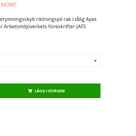
L MOMS
trymningsskylt riktningspil rak i tålig Apet
er Arbetsmiljöverkets föreskrifter (AFS
LÄGG I KORGEN