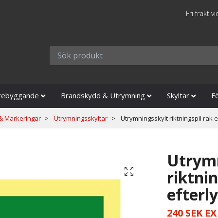
Fri frakt v
rebyggande
Brandskydd & Utrymning
Skyltar
F
 & Markeringar
Utrymningsskyltar
Utrymningsskylt riktningspil rak 
Utrymn
riktnin
efterl
240 SEK
EX