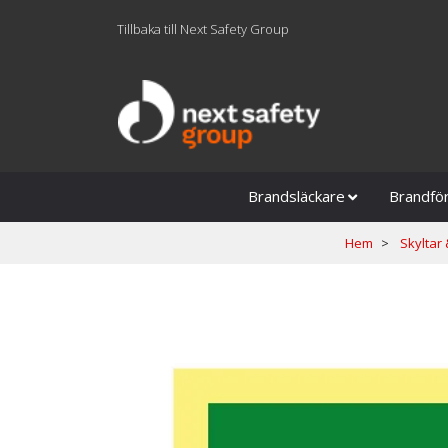
Tillbaka till Next Safety Group
Brandsläckare
Brandfö
Hem
Skyltar