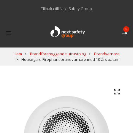
Tillbaka till Next Safety Group
0
Hem
Brandförebyggande utrustning
Brandvarnare
Housegard Firephant brandvarnare med 10 års batteri