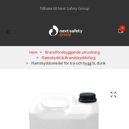
Tillbaka till Next Safety Group
0
Hem
Brandförebyggande utrustning
Flamskydd & Brandskyddsfärg
Flamskyddsmedel för trä och bygg 5L dunk