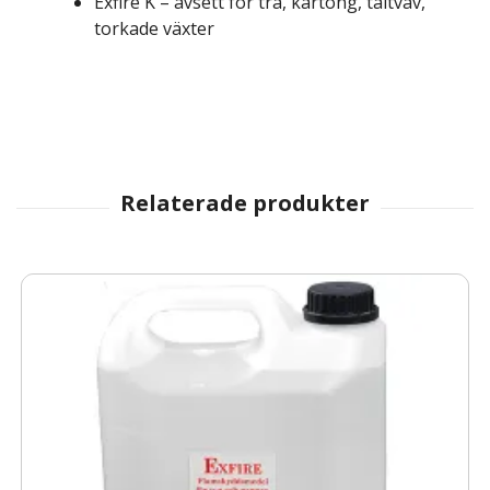
Exfire K – avsett för trä, kartong, tältväv,
torkade växter