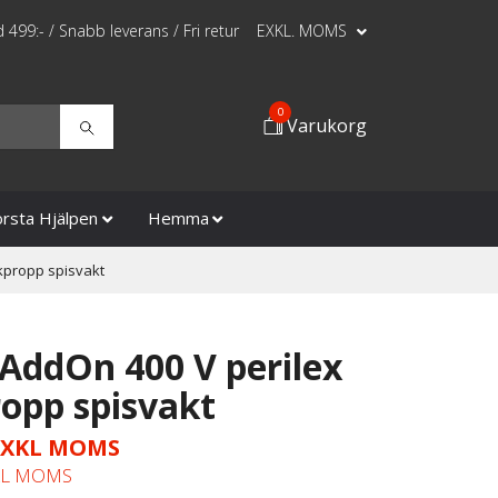
id 499:- / Snabb leverans / Fri retur
EXKL. MOMS
0
Varukorg
örsta Hjälpen
Hemma
kpropp spisvakt
 AddOn 400 V perilex
ropp spisvakt
 EXKL MOMS
KL MOMS