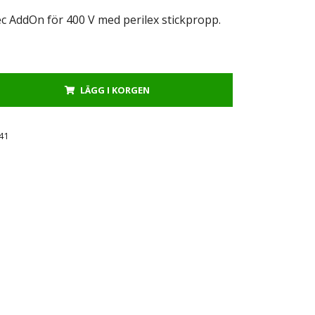
ec AddOn för 400 V med perilex stickpropp.
LÄGG I KORGEN
41