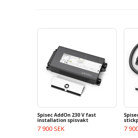
Spisec AddOn 230 V fast
Spise
installation spisvakt
stick
7 900 SEK
7 90