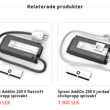
c AddOn 230 V flatstift
Spisec AddOn 230 V jordad
propp spisvakt
stickpropp spisvakt
0 SEK
7 900 SEK