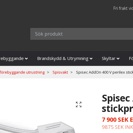
Fri frakt v
rebyggande
Brandskydd & Utrymning
Skyltar
F
förebyggande utrustning
Spisvakt
Spisec AddOn 400 V perilex stic
Spisec
stickp
7 900 SEK
9875 SEK IN