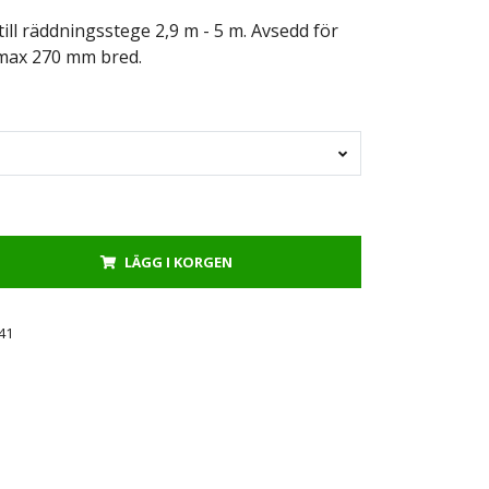
ill räddningsstege 2,9 m - 5 m. Avsedd för
max 270 mm bred.
LÄGG I KORGEN
41