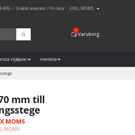
id 499:- / Snabb leverans / Fri retur
EXKL. MOMS
0
Varukorg
örsta Hjälpen
Hemma
gsstege
70 mm till
ngsstege
X MOMS
KL MOMS