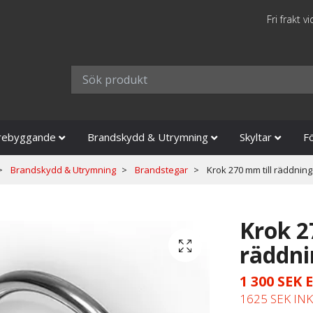
Fri frakt v
rebyggande
Brandskydd & Utrymning
Skyltar
F
Brandskydd & Utrymning
Brandstegar
Krok 270 mm till räddnin
Krok 2
räddni
1 300 SEK
E
1625 SEK IN