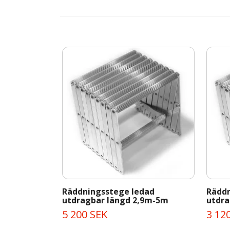
Räddningsstege ledad
Räddn
utdragbar längd 2,9m-5m
utdra
5 200 SEK
3 12