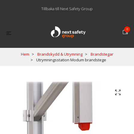
Tillbaka till Next Safety Group
0
Hem
Brandskydd & Utrymning
Brandstegar
Utrymningsstation Modum brandstege