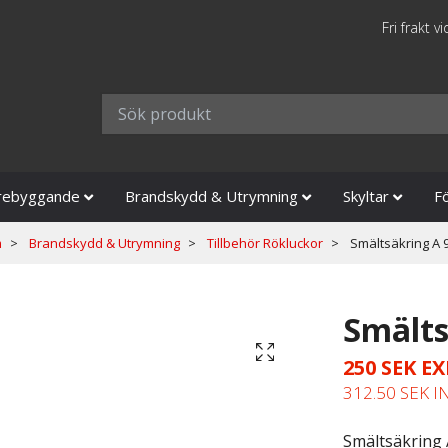
Fri frakt v
rebyggande
Brandskydd & Utrymning
Skyltar
F
m
Brandskydd & Utrymning
Tillbehör Rökluckor
Smältsäkring A 
Smälts
250 SEK E
312.50 SEK 
Smältsäkring 