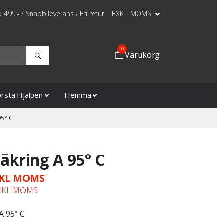
id 499:- / Snabb leverans / Fri retur
EXKL. MOMS
0
Varukorg
örsta Hjälpen
Hemma
95° C
äkring A 95° C
XKL MOMS
INKL MOMS
A 95° C