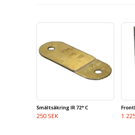
Smältsäkring IR 72° C
Front
250 SEK
1 22