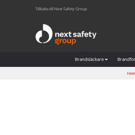
Tillbaka till Next Safety Group
Brandsläckare
Brandfö
He