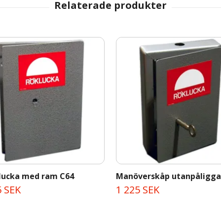
lucka med ram C64
Manöverskåp utanpåligg
5 SEK
1 225 SEK