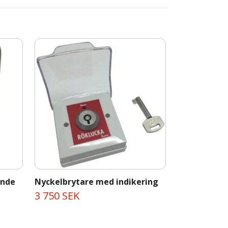
ande
Nyckelbrytare med indikering
Bågkonsol f
3 750 SEK
125 SEK