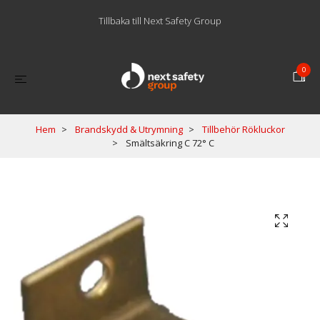
Tillbaka till Next Safety Group
0
Hem
Brandskydd & Utrymning
Tillbehör Rökluckor
Smältsäkring C 72° C