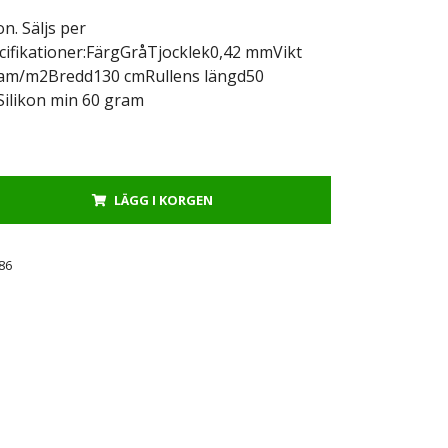
on. Säljs per
cifikationer:FärgGråTjocklek0,42 mmVikt
am/m2Bredd130 cmRullens längd50
ilikon min 60 gram
LÄGG I KORGEN
86