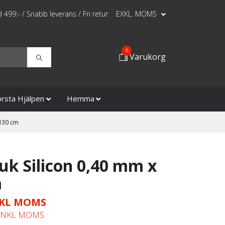
id 499:- / Snabb leverans / Fri retur
EXKL. MOMS
0
Varukorg
örsta Hjälpen
Hemma
130 cm
uk Silicon 0,40 mm x
m
XKL MOMS
 INKL MOMS