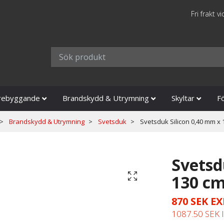
Fri frakt v
rebyggande
Brandskydd & Utrymning
Skyltar
F
Brandskydd & Utrymning
Svetsduk
Svetsduk Silicon 0,40 mm x 
Svetsd
130 c
870 SEK E
1087.50 SEK