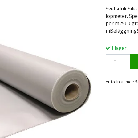
Svetsduk Silic
löpmeter. Spe
per m2560 gr
mBeläggningS
I lager.
Artikelnummer:
5