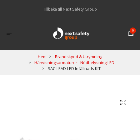
Tillbaka till Next Safety Group
0
Hem
Brandskydd & Utrymning
Hänvisningsarmaturer - Nödbelysning LED
SAC-LEAD-LED Infällnads KIT