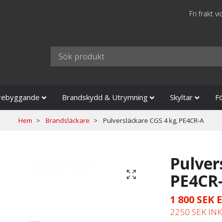
Fri frakt v
rebyggande
Brandskydd & Utrymning
Skyltar
F
Hem
Brandsläckare
Pulversläckare CGS 4 kg, PE4CR-A
Pulver
PE4CR
1 800 SEK
2250 SEK IN