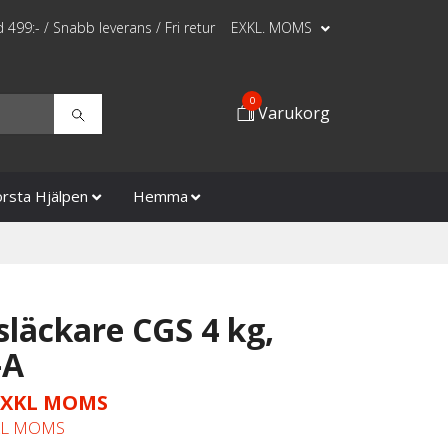
id 499:- / Snabb leverans / Fri retur
EXKL. MOMS
0
Varukorg
örsta Hjälpen
Hemma
släckare CGS 4 kg,
-A
 EXKL MOMS
KL MOMS