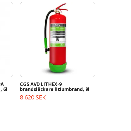
3A
CGS AVD LITHEX-9
CGS AVD LIT
, 6l
brandsläckare litiumbrand, 9l
brandsläckar
8 620 SEK
6 125 SEK