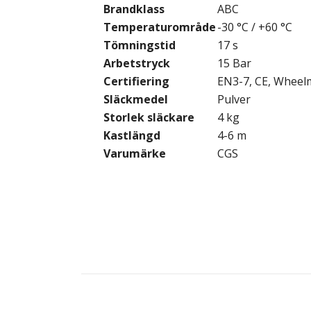
Brandklass
ABC
Temperaturområde
-30 °C / +60 °C
Tömningstid
17 s
Arbetstryck
15 Bar
Certifiering
EN3-7, CE, Wheel
Släckmedel
Pulver
Storlek släckare
4 kg
Kastlängd
4-6 m
Varumärke
CGS