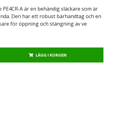
e PE4CR-A är en behändig släckare som är
ända. Den har ett robust bärhandtag och en
ckare för öppning och stängning av ve
LÄGG I KORGEN