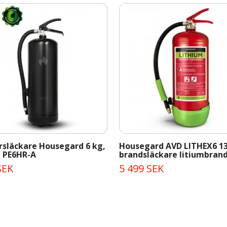
rsläckare Housegard 6 kg,
Housegard AVD LITHEX6 1
, PE6HR-A
brandsläckare litiumbrand
SEK
5 499 SEK