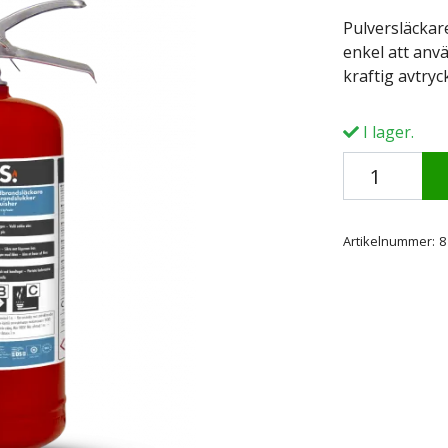
Pulversläckar
enkel att anv
kraftig avtry
I lager.
Artikelnummer:
8