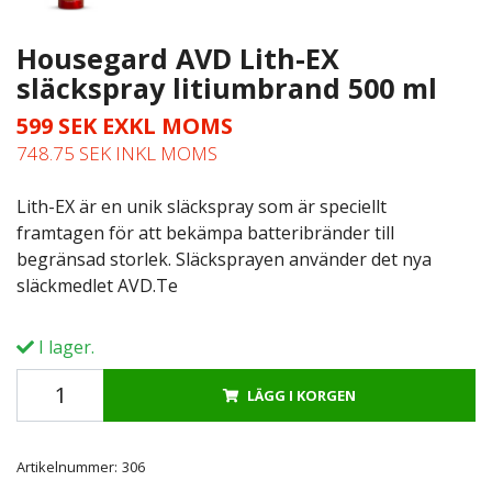
Housegard AVD Lith-EX
släckspray litiumbrand 500 ml
599 SEK EXKL MOMS
748.75 SEK INKL MOMS
Lith-EX är en unik släckspray som är speciellt
framtagen för att bekämpa batteribränder till
begränsad storlek. Släcksprayen använder det nya
släckmedlet AVD.Te
I lager.
LÄGG I KORGEN
Artikelnummer:
306