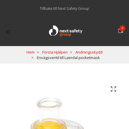
Tillbaka till Next Safety Group
0
Hem
Första Hjälpen
Andningsskydd
Envägsventil till Laerdal pocketmask