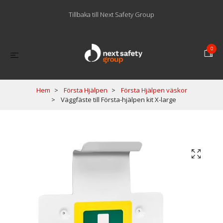
Tillbaka till Next Safety Group
0
Hem
Första Hjälpen
Första Hjälpen väskor
Väggfäste till Första-hjälpen kit X-large