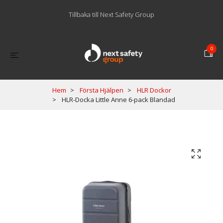
Tillbaka till Next Safety Group
0
Hem
Första Hjälpen
HLR Dockor
HLR-Docka Little Anne 6-pack Blandad