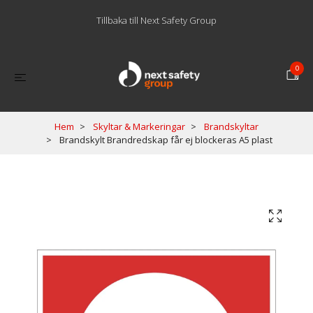
Tillbaka till Next Safety Group
0
Hem
Skyltar & Markeringar
Brandskyltar
Brandskylt Brandredskap får ej blockeras A5 plast