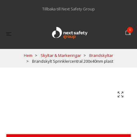
Tillbaka till Next Safety Group
0
Hem
Skyltar & Markeringar
Brandskyltar
Brandskylt Sprinklercentral 200x40mm plast