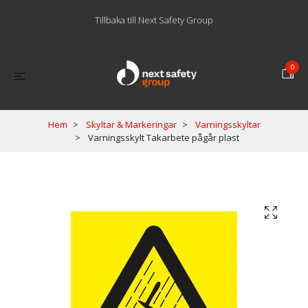
Tillbaka till Next Safety Group
0
Hem
Skyltar & Markeringar
Varningsskyltar
Varningsskylt Takarbete pågår plast