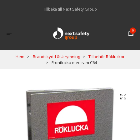
Tillbaka till Next Safety Group
0
Hem
Brandskydd & Utrymning
Tillbehör Rökluckor
Frontlucka med ram C64