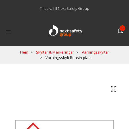
Tillbaka till Next Safety Group
0
Hem
Skyltar & Markeringar
Varningsskyltar
Varningsskylt Bensin plast