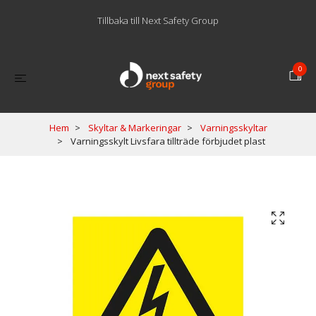
Tillbaka till Next Safety Group
0
Hem
Skyltar & Markeringar
Varningsskyltar
Varningsskylt Livsfara tillträde förbjudet plast