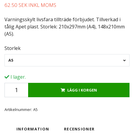
62.50 SEK INKL MOMS
Varningsskylt livsfara tillträde förbjudet. Tillverkad i
tålig Apet plast. Storlek: 210x297mm (A4), 148x210mm
(A5).
Storlek
A5
I lager.
LÄGG I KORGEN
Artikelnummer:
A5
INFORMATION
RECENSIONER